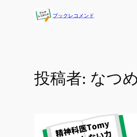
内
容
ブックレコメンド
を
ス
キ
ッ
プ
投稿者:
なつ