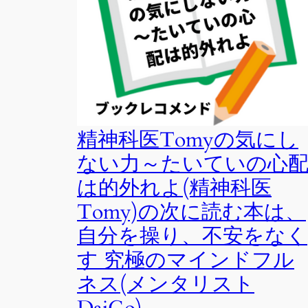
精神科医Tomyの気にし
ない力～たいていの心
は的外れよ(精神科医
Tomy)の次に読む本は、
自分を操り、不安をなく
す 究極のマインドフル
ネス(メンタリスト