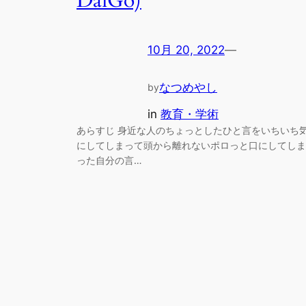
DaiGo)
10月 20, 2022
—
なつめやし
by
in
教育・学術
あらすじ 身近な人のちょっとしたひと言をいちいち
にしてしまって頭から離れないポロっと口にしてしま
った自分の言…