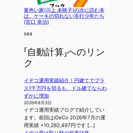
黄色い家(川上 未映子)の次に読む本
は、ケーキの切れない非行少年たち
(宮口 幸治)
投稿者
sea
「自動計算」へのリン
ク
イデコ運用実績紹介！円建てでプラ
ス1千万円を切るも、ドル建てならわ
ずかに増加
2026年8月3日
イデコ運用実績ブログで紹介してい
ます。前回はiDeCo 2026年7月の運
用実績 +10,282,497円です […]
イデコ受け取り時の税率計算