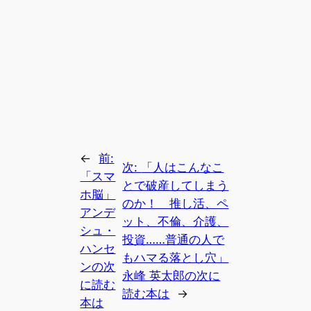
←
前:
次:
「人はこんなこ
「スマ
とで破産してしまう
ホ脳」
のか！ 推し活、ペ
アンデ
ット、不倫、介護、
シュ・
投資……普通の人で
ハンセ
もハマる落とし穴」
ンの次
永峰 英太郎の次に
に読む
読む本は
→
本は