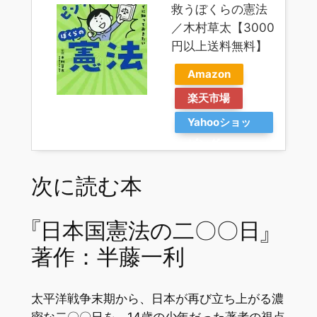
救うぼくらの憲法
／木村草太【3000
円以上送料無料】
Amazon
楽天市場
Yahooショッ
ピング
次に読む本
『日本国憲法の二〇〇日』
著作：半藤一利
太平洋戦争末期から、日本が再び立ち上がる濃
密な二〇〇日を、14歳の少年だった著者の視点