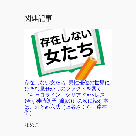
関連記事
存在しない女たち: 男性優位の世界に
ひそむ見せかけのファクトを暴く
（キャロライン・クリアド=ペレス
(著), 神崎朗子 (翻訳)）の次に読む本
は、おとめ六法（上谷さくら・岸本
学）
投稿者
ゆめこ