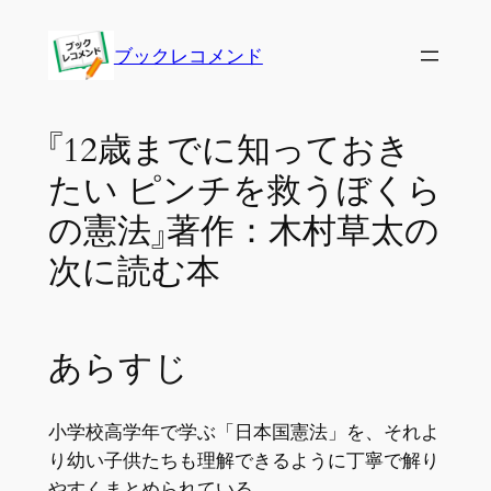
内
容
ブックレコメンド
を
ス
キ
『12歳までに知っておき
ッ
たい ピンチを救うぼくら
プ
の憲法』著作：木村草太の
次に読む本
あらすじ
小学校高学年で学ぶ「日本国憲法」を、それよ
り幼い子供たちも理解できるように丁寧で解り
やすくまとめられている。