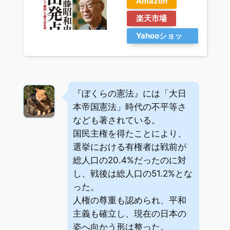
Amazon
楽天市場
Yahooショッ
ピング
『ぼくらの憲法』には「大日
本帝国憲法」時代の不平等さ
なども著されている。
国民主権を得たことにより、
選挙における有権者は戦前が
総人口の20.4%だったのに対
し、戦後は総人口の51.2%とな
った。
人権の尊重も認められ、平和
主義も確立し、現在の日本の
姿へ向かう形は整った。