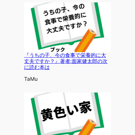
『うちの子、今の食事で栄養的に大
丈夫ですか？』著者:面家健太郎の次
に読む本は
投稿者
TaMu