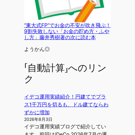
“東大式FP”でお金の不安が吹き飛ぶ！
9割失敗しない「お金の貯め方・ふや
し方」藤井秀樹著の次に読む本
投稿者
ようかん◎
「自動計算」へのリン
ク
イデコ運用実績紹介！円建てでプラ
ス1千万円を切るも、ドル建てならわ
ずかに増加
2026年8月3日
イデコ運用実績ブログで紹介してい
ます。前回はiDeCo 2026年7月の運