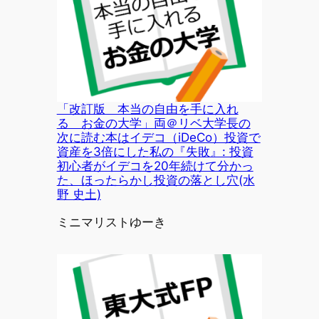
「改訂版 本当の自由を手に入れ
る お金の大学」両＠リベ大学長の
次に読む本はイデコ（iDeCo）投資で
資産を3倍にした私の『失敗』: 投資
初心者がイデコを20年続けて分かっ
た、ほったらかし投資の落とし穴(水
野 史土)
投稿者
ミニマリストゆーき