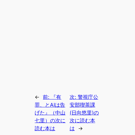
←
前:
『有
次:
警視庁公
罪、とAIは告
安部喫茶課
げた』（中山
(日向悠里)の
七里）の次に
次に読む本
読む本は
は
→