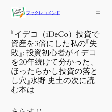
内
容
ブックレコメンド
を
ス
キ
『イデコ（iDeCo）投資で
ッ
資産を3倍にした私の『失
プ
敗』: 投資初心者がイデコ
を20年続けて分かった、
ほったらかし投資の落と
し穴』水野 史土の次に読
む本は
あらすじ