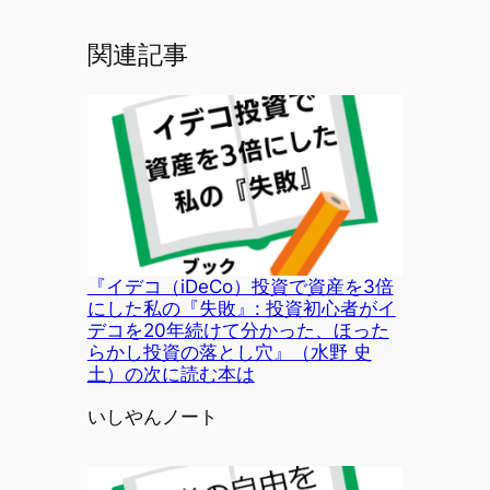
関連記事
『イデコ（iDeCo）投資で資産を3倍
にした私の『失敗』: 投資初心者がイ
デコを20年続けて分かった、ほった
らかし投資の落とし穴』（水野 史
土）の次に読む本は
投稿者
いしやんノート