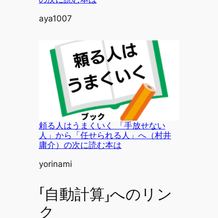
投稿者
aya1007
頼る人はうまくいく 「手放せない
人」から「任せられる人」へ（村井
庸介）の次に読む本は
投稿者
yorinami
「自動計算」へのリン
ク