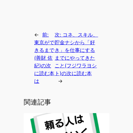
←
前:
次:
コネ、スキル、
東京がで
貯金ナシから「好
きるまで
き」を仕事にする
(善財 佐
までにやってきた
紀)の次
こと(フジワラヨシ
に読む本
ト)の次に読む本
は
→
関連記事