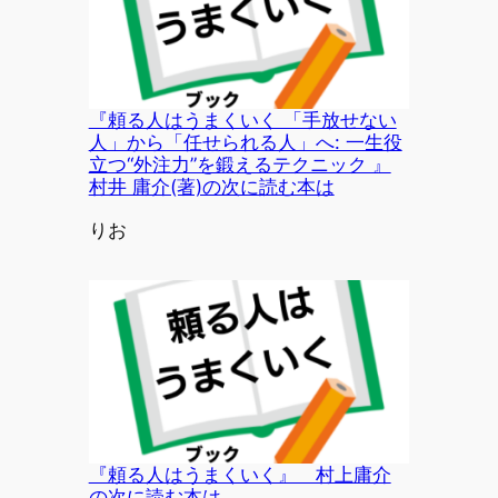
『頼る人はうまくいく 「手放せない
人」から「任せられる人」へ: 一生役
立つ“外注力”を鍛えるテクニック 』
村井 庸介(著)の次に読む本は
投稿者
りお
『頼る人はうまくいく』 村上庸介
の次に読む本は