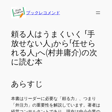
内
容
ブックレコメンド
を
ス
キ
頼る人はうまくいく 「手
ッ
放せない人」から「任せら
プ
れる人」へ(村井庸介)の次
に読む本
あらすじ
本書はリーダーに必要な「頼る力」、つまり
「外注力」の重要性を解説しています。著者は
経営コンサルタントであり、現在は中小企業の