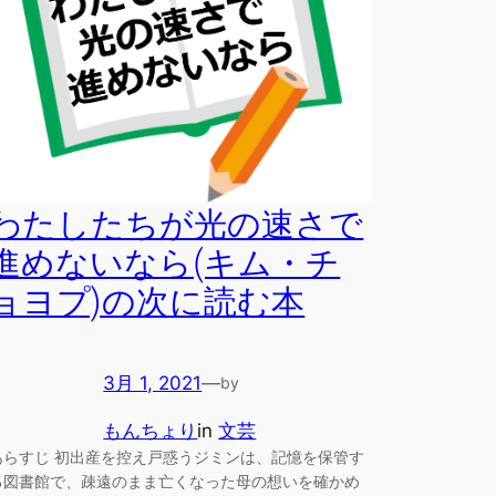
わたしたちが光の速さで
進めないなら(キム・チ
ョヨプ)の次に読む本
3月 1, 2021
—
by
もんちょり
in
文芸
あらすじ 初出産を控え戸惑うジミンは、記憶を保管す
る図書館で、疎遠のまま亡くなった母の想いを確かめ