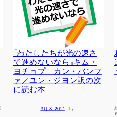
『わたしたちが光の速さ
次
で進めないなら』キム・
ヨチョプ カン・バンフ
ァ／ユン・ジヨン訳の次
に読む本
実
3月 3, 2021
—
by
・