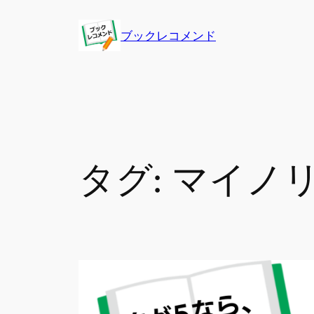
内
容
ブックレコメンド
を
ス
キ
ッ
プ
タグ:
マイノ