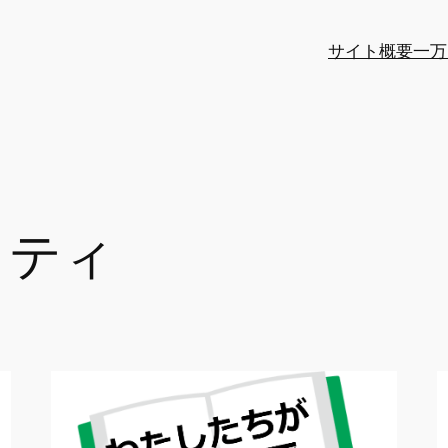
サイト概要
一万
リティ