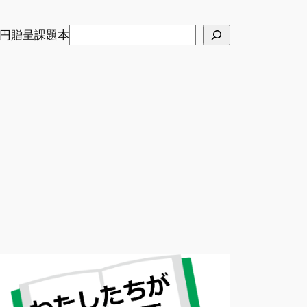
検
円贈呈課題本
索