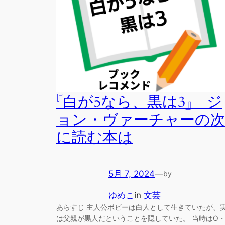
『白が5なら、黒は3』 ジ
ョン・ヴァーチャーの
に読む本は
5月 7, 2024
—
by
ゆめこ
in
文芸
あらすじ 主人公ボビーは白人として生きていたが、
は父親が黒人だということを隠していた。 当時はO